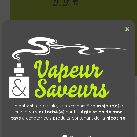
5.9 €
Description :
×
Un hit prononcé, avec une sensation de passage en
gorge marquée. Très proche du feeling authentique
des cigarettes de tabac. Une saveur "classique" neutre
En entrant sur ce site, je reconnais être
majeur(e)
et
que je suis
autorisé(e)
par la
législation de mon
pays
à acheter des produits contenant de la
nicotine
.