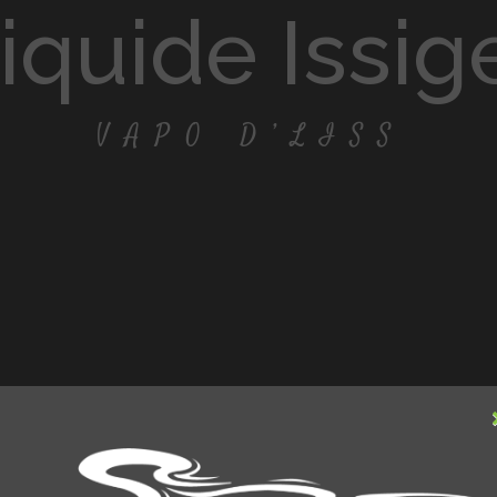
-liquide Issi
VAPO D’LISS