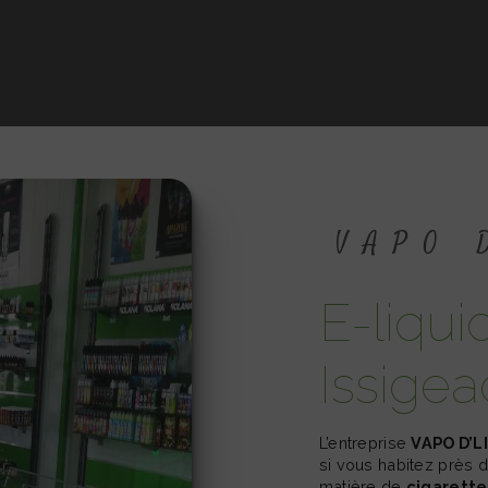
VAPO
e-liquide proche de
Issigea
L’entreprise
VAPO D’L
si vous habitez près 
matière de
cigarette