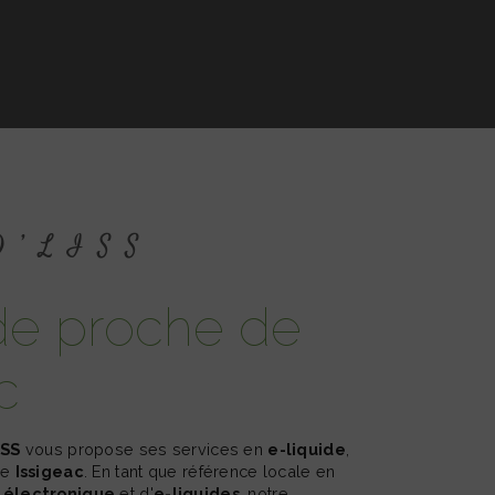
 D’LISS
c
ISS
vous propose ses services en
e-liquide
,
de
Issigeac
. En tant que référence locale en
 électronique
et d'
e-liquides
, notre