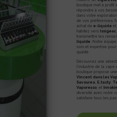
boutique met à profit 
répondre à vos beso
dans votre explorati
de vos préférences. 
achat de
e-liquide
et
habitez vers
Issigeac
transmettre les rense
liquide
. Notre équip
soin et expertise pou
qualité.
Découvrez une sélection exclusive des meilleures marques de
l'industrie de la vape
boutique propose une
Vincent dans les Va
Savourea
,
E.tasty
,
Te
Vaporesso
, et
Innoki
diversité avec notre 
satisfaire tous les pa