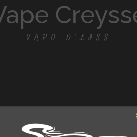
vape Creyss
VAPO D’LISS