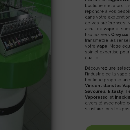
boutique met à profit 
répondre à vos beso
dans votre explorati
de vos préférences. 
achat de
vape
et somm
habitez vers
Creysse
transmettre les rense
votre
vape
. Notre éq
soin et expertise pou
qualité.
Découvrez une sélection exclusive des meilleures marques de
l'industrie de la vape
boutique propose une
Vincent dans les Va
Savourea
,
E.tasty
,
Te
Vaporesso
, et
Innoki
diversité avec notre 
satisfaire tous les pa