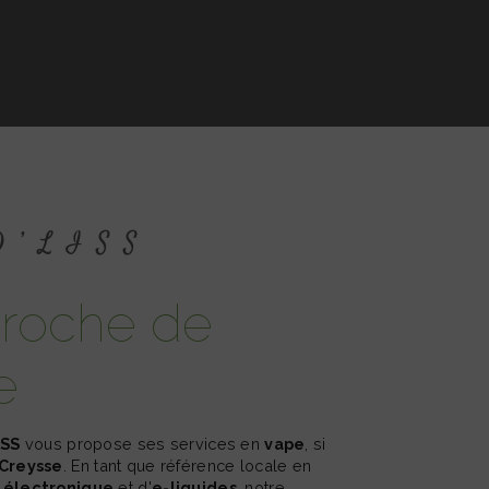
 D’LISS
e
ISS
vous propose ses services en
vape
, si
Creysse
. En tant que référence locale en
 électronique
et d'
e-liquides
, notre