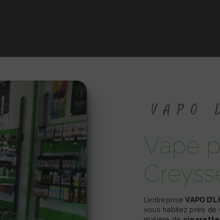
VAPO
vape proche de
Creyss
L’entreprise
VAPO D’L
vous habitez près de
matière de
cigarette