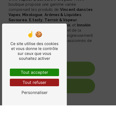
boutique propose une gamme variée
comprenant les produits de
Vincent dans les
Vapes
,
Mixologue
,
Arômes & Liquides
,
Savourea
,
E.tasty
,
Terroir & Vapeur
,
Liquideo
,
Geekvape
,
Vaporesso
, et
Innokin
.
Faites l'expérience de la qualité et de la
diversité avec notre collection soigneusement
choisie pour satisfaire tous les passionnés de
Ce site utilise des cookies
la vape.
et vous donne le contrôle
sur ceux que vous
souhaitez activer
En savoir plus
Tout accepter
Tout refuser
Contactez-nous
Personnaliser