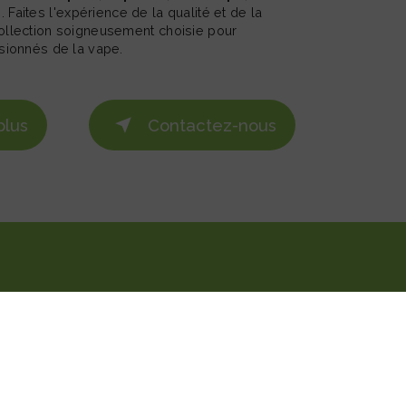
n
. Faites l'expérience de la qualité et de la
collection soigneusement choisie pour
ssionnés de la vape.
plus
Contactez-nous
Email
vapodliss@orange.fr