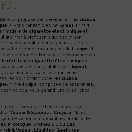
met
ISS
vous propose ses services en
résistance
que
, si vous habitez près de
Eymet
. En tant
 en matière de
cigarette électronique
et
outique met à profit son expertise et son
pondre à vos besoins. Nous sommes là pour
s votre exploration du monde de la
vape
et
 de vos préférences. Nous vous accompagnons
t de
résistance cigarette électronique
et
 vos besoins. Si vous habitez vers
Eymet
,
isposition pour vous transmettre les
saires pour choisir votre
résistance
que
. Notre équipe, composée de passionnés,
 expertise pour vous garantir une expérience
 chez
Vapeur & Saveurs
à
Creysse
. Notre
 gamme variée comprenant les produits de
pes
,
Mixologue
,
Arômes & Liquides
,
rroir & Vapeur
,
Liquideo
,
Geekvape
,