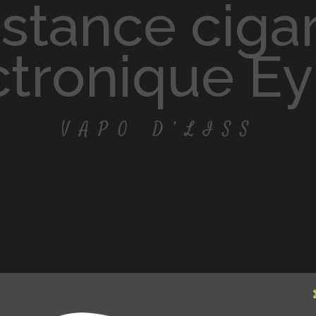
ctronique E
VAPO D’LISS