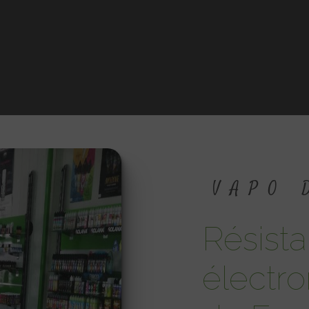
VAPO
résistance cigarette
électr