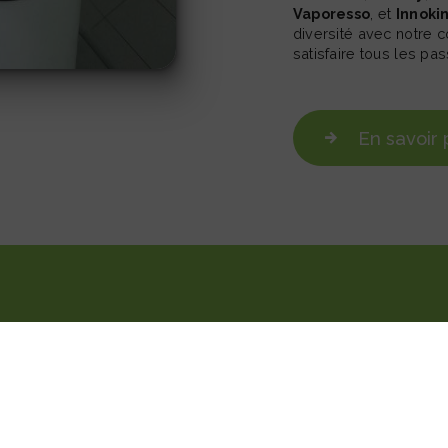
Vaporesso
, et
Innoki
diversité avec notre 
satisfaire tous les pa
En savoir 
Téléphone
05 53 24 10 11