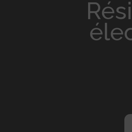
résistance cigarette
éle