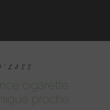
 D’LISS
onique proche