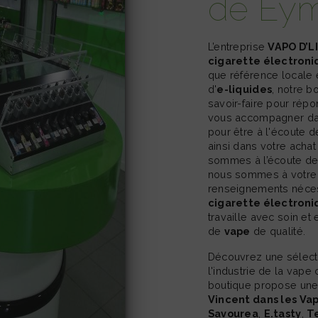
de Ey
L’entreprise
VAPO D’L
cigarette électroni
que référence locale
d'
e-liquides
, notre b
savoir-faire pour ré
vous accompagner dan
pour être à l'écoute
ainsi dans votre acha
sommes à l’écoute de
nous sommes à votre d
renseignements néces
cigarette électroni
travaille avec soin et
de
vape
de qualité.
Découvrez une sélection exclusive des meilleures marques de
l'industrie de la vape
boutique propose une
Vincent dans les Va
Savourea
,
E.tasty
,
Te