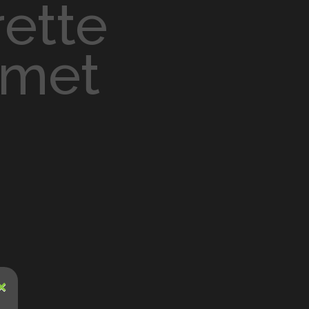
ymet
×