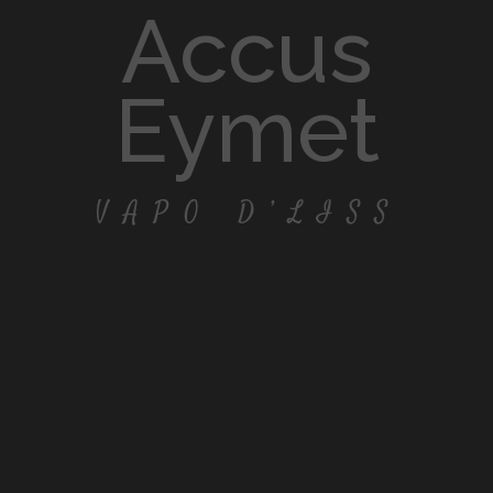
accus
Eymet
VAPO D’LISS