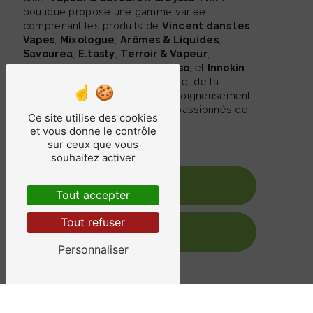
boutique propose une gamme variée
comprenant les produits de
Vincent dans les
Vapes
,
Mixologue
,
Arômes & Liquides
,
Savourea
,
E.tasty
,
Terroir & Vapeur
,
Liquideo
,
Geekvape
,
Vaporesso
, et
Innokin
.
Faites l'expérience de la qualité et de la
diversité avec notre collection soigneusement
choisie pour satisfaire tous les passionnés de
Ce site utilise des cookies
la vape.
et vous donne le contrôle
sur ceux que vous
souhaitez activer
En savoir plus
Tout accepter
Tout refuser
Contactez-nous
Personnaliser