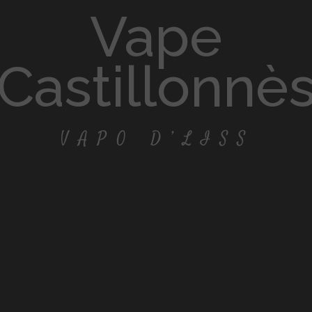
vape
Castillonnè
VAPO D’LISS