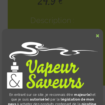
24.9 €
Description :
ANANAS, LITCHI
×
L’ananas juteux et le litchi délicatement sucré se
rencontrent dans Sunny, offrant une escapade
tropicale aux saveurs douces et envoûtantes. Chaque
bouffée est une explosion fruitée et lumineuse, où la
fraîcheur de l’ananas se mêle à la douceur florale du
litchi, pour une expérience gustative éclatante et
dépaysante.
En entrant sur ce site, je reconnais être
majeur(e)
et
que je suis
autorisé(e)
par la
législation de mon
pays
à acheter des produits contenant de la
nicotine
.