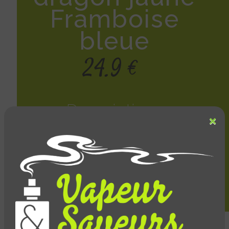
Framboise
bleue
24.9 €
Description :
×
FRUIT DU DRAGON JAUNE FRAMBOISE BLEUE NON
FRAIS
Le mélange inattendu fruit du dragon jaune -
framboise bleue réveillera vos papilles.