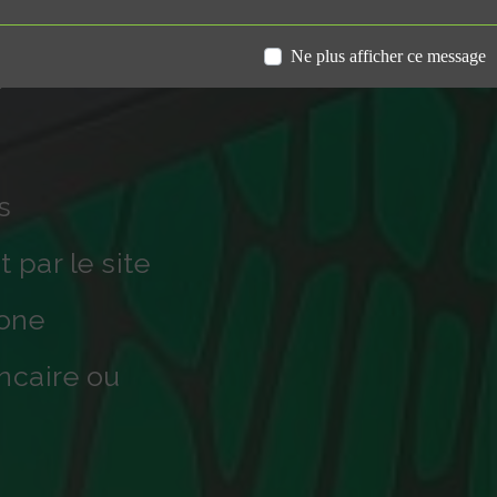
e
Ne plus afficher ce message
s
ts
 par le site
hone
ncaire ou